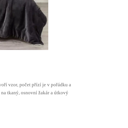
ří vzor, ​​počet přízí je v pořádku a
 na tkaný, osnovní žakár a útkový