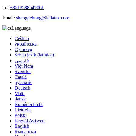
Tel:
+8613588549061
Email:
shengdehong@leilatex.com
Language
Čeština
українська
Cymraeg
Srbija jezik (latinica)
فارسی
Việt Nam
Svenska
Català
русский
Deutsch
Malti
dansk
România limbi
Lietuvių
Polski
Kreyòl Ayisyen
English
Български