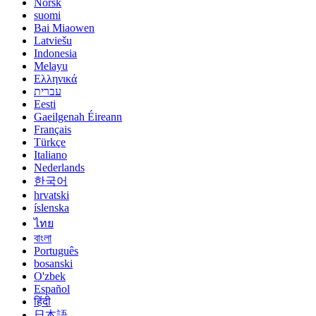
Norsk
suomi
Bai Miaowen
Latviešu
Indonesia
Melayu
Ελληνικά
עברית
Eesti
Gaeilgenah Éireann
Français
Türkçe
Italiano
Nederlands
한국어
hrvatski
íslenska
ไทย
বাংলা
Português
bosanski
O'zbek
Español
हिंदी
日本語