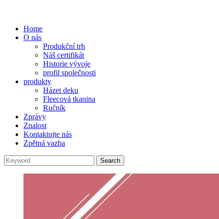
Home
O nás
Produkční trh
Náš certifikát
Historie vývoje
profil společnosti
produkty
Házet deku
Fleecová tkanina
Ručník
Zprávy
Znalost
Kontaktujte nás
Zpětná vazba