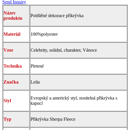
Send Inquiry
Název
Potištěné dekorace přikrývka
produktu
Materiál
100%polyester
Vzor
Celebrity, solidní, charakter, Vánoce
Technika
Pletené
Značka
Leila
Evropský a americký styl, nositelná přikrývka s
Styl
kapucí
Typ
Přikrývka Sherpa Fleece