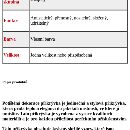
skupina
Antistatický, přenosný, nositelný, složený,
Funkce
udržitelný
Barva
Vlastní barva
Velikost
Jedna velikost nebo přizpůsobená
Popis produktů
Potištěná dekorace přikrývka je jedinečná a stylová přikrývka,
která přidá teplo a eleganci do jakékoli místnosti, ve které ji
umístíte. Tato přikrývka je vyrobena z vysoce kvalitních
materiálů a je pro každou příležitost perfektním příslušenstvím.
Tato přikrývka obsahuje krásné, složité vzory, které jsou