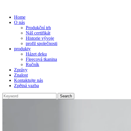
Home
O nás
Produkční trh
Náš certifikát
Historie vývoje
profil společnosti
produkty
Házet deku
Fleecová tkanina
Ručník
Zprávy
Znalost
Kontaktujte nás
Zpětná vazba