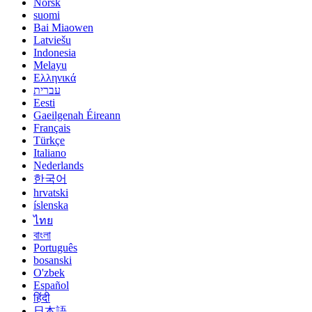
Norsk
suomi
Bai Miaowen
Latviešu
Indonesia
Melayu
Ελληνικά
עברית
Eesti
Gaeilgenah Éireann
Français
Türkçe
Italiano
Nederlands
한국어
hrvatski
íslenska
ไทย
বাংলা
Português
bosanski
O'zbek
Español
हिंदी
日本語