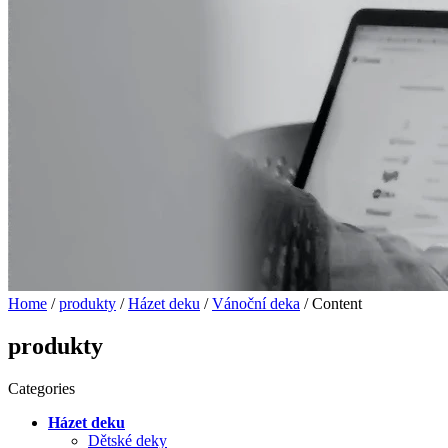
Home
/
produkty
/
Házet deku
/
Vánoční deka
/ Content
produkty
Categories
Házet deku
Dětské deky