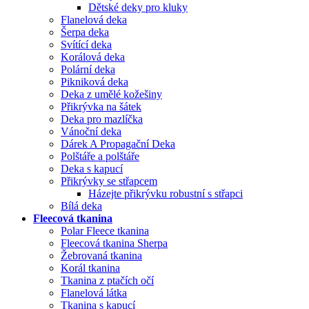
Dětské deky pro kluky
Flanelová deka
Šerpa deka
Svítící deka
Korálová deka
Polární deka
Pikniková deka
Deka z umělé kožešiny
Přikrývka na šátek
Deka pro mazlíčka
Vánoční deka
Dárek A Propagační Deka
Polštáře a polštáře
Deka s kapucí
Přikrývky se střapcem
Házejte přikrývku robustní s střapci
Bílá deka
Fleecová tkanina
Polar Fleece tkanina
Fleecová tkanina Sherpa
Žebrovaná tkanina
Korál tkanina
Tkanina z ptačích očí
Flanelová látka
Tkanina s kapucí