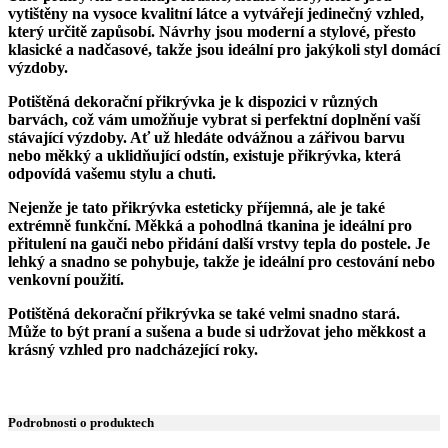
vytištěny na vysoce kvalitní látce a vytvářejí jedinečný vzhled,
který určitě zapůsobí. Návrhy jsou moderní a stylové, přesto
klasické a nadčasové, takže jsou ideální pro jakýkoli styl domácí
výzdoby.
Potištěná dekorační přikrývka je k dispozici v různých
barvách, což vám umožňuje vybrat si perfektní doplnění vaší
stávající výzdoby. Ať už hledáte odvážnou a zářivou barvu
nebo měkký a uklidňující odstín, existuje přikrývka, která
odpovídá vašemu stylu a chuti.
Nejenže je tato přikrývka esteticky příjemná, ale je také
extrémně funkční. Měkká a pohodlná tkanina je ideální pro
přitulení na gauči nebo přidání další vrstvy tepla do postele. Je
lehký a snadno se pohybuje, takže je ideální pro cestování nebo
venkovní použití.
Potištěná dekorační přikrývka se také velmi snadno stará.
Může to být praní a sušena a bude si udržovat jeho měkkost a
krásný vzhled pro nadcházející roky.
Podrobnosti o produktech