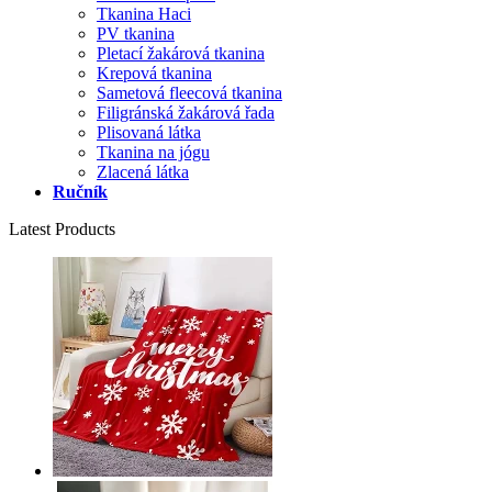
Tkanina Haci
PV tkanina
Pletací žakárová tkanina
Krepová tkanina
Sametová fleecová tkanina
Filigránská žakárová řada
Plisovaná látka
Tkanina na jógu
Zlacená látka
Ručník
Latest Products