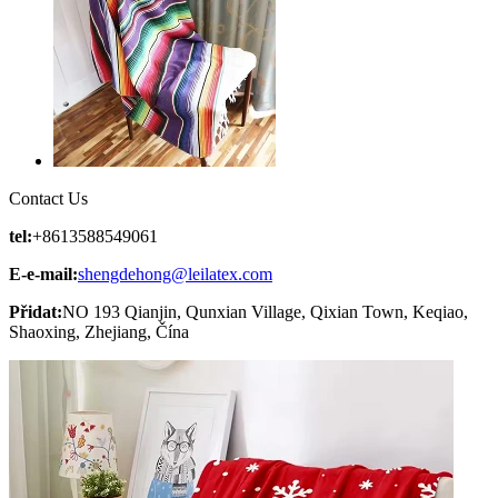
Contact Us
tel:
+8613588549061
E-e-mail:
shengdehong@leilatex.com
Přidat:
NO 193 Qianjin, Qunxian Village, Qixian Town, Keqiao,
Shaoxing, Zhejiang, Čína