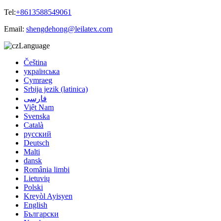
Tel:
+8613588549061
Email:
shengdehong@leilatex.com
Language
Čeština
українська
Cymraeg
Srbija jezik (latinica)
فارسی
Việt Nam
Svenska
Català
русский
Deutsch
Malti
dansk
România limbi
Lietuvių
Polski
Kreyòl Ayisyen
English
Български