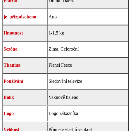
Použití
Domů, Dárek
je_přizpůsobeno
Ano
Hmotnost
1-1,5 kg
Sezóna
Zima, Celoroční
Tkanina
Flanel Feece
Používání
Sledování televize
Balík
Vakuově baleno
Logo
Logo zákazníka
Velikost
Přijměte vlastní velikost