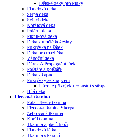
Dětské deky pro kluky
Flanelová deka
Šerpa deka
Svítící deka
Korálová deka
Polární deka
Pikniková deka
Deka z umělé kožešiny
Přikrývka na šátek
Deka pro mazlíčka
Vánoční deka
Dárek A Propagační Deka
Polštáře a polštáře
Deka s kapucí
Přikrývky se střapcem
Házejte přikrývku robustní s střapci
Bílá deka
Fleecová tkanina
Polar Fleece tkanina
Fleecová tkanina Sherpa
Žebrovaná tkanina
Korál tkanina
Tkanina z ptačích očí
Flanelová látka
Tkanina s kapucí