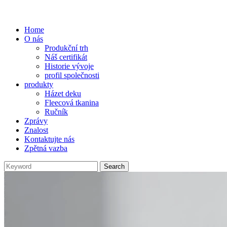
Home
O nás
Produkční trh
Náš certifikát
Historie vývoje
profil společnosti
produkty
Házet deku
Fleecová tkanina
Ručník
Zprávy
Znalost
Kontaktujte nás
Zpětná vazba