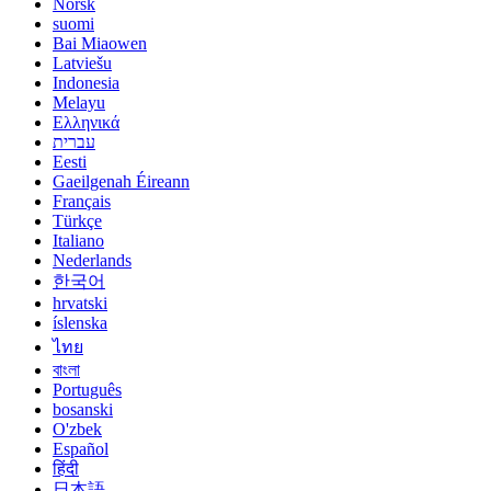
Norsk
suomi
Bai Miaowen
Latviešu
Indonesia
Melayu
Ελληνικά
עברית
Eesti
Gaeilgenah Éireann
Français
Türkçe
Italiano
Nederlands
한국어
hrvatski
íslenska
ไทย
বাংলা
Português
bosanski
O'zbek
Español
हिंदी
日本語