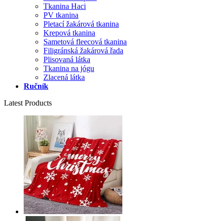
Tkanina Haci
PV tkanina
Pletací žakárová tkanina
Krepová tkanina
Sametová fleecová tkanina
Filigránská žakárová řada
Plisovaná látka
Tkanina na jógu
Zlacená látka
Ručník
Latest Products