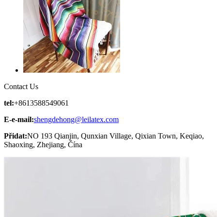
Contact Us
tel:
+8613588549061
E-e-mail:
shengdehong@leilatex.com
Přidat:
NO 193 Qianjin, Qunxian Village, Qixian Town, Keqiao,
Shaoxing, Zhejiang, Čína