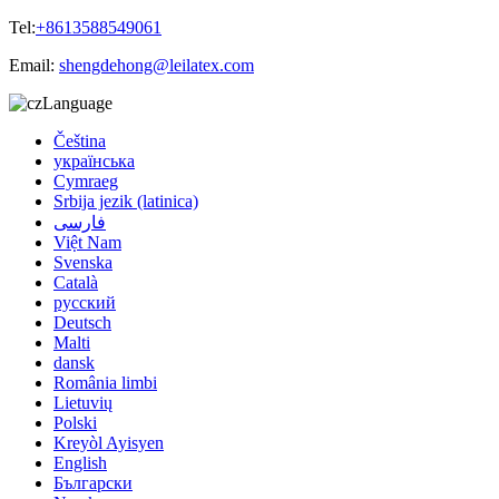
Tel:
+8613588549061
Email:
shengdehong@leilatex.com
Language
Čeština
українська
Cymraeg
Srbija jezik (latinica)
فارسی
Việt Nam
Svenska
Català
русский
Deutsch
Malti
dansk
România limbi
Lietuvių
Polski
Kreyòl Ayisyen
English
Български