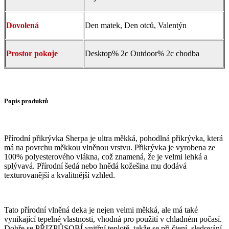
Dovolená
Den matek, Den otců, Valentýn
Prostor pokoje
Desktop% 2c Outdoor% 2c chodba
Popis produktů
Přírodní přikrývka Sherpa je ultra měkká, pohodlná přikrývka, která
má na povrchu měkkou vlněnou vrstvu. Přikrývka je vyrobena ze
100% polyesterového vlákna, což znamená, že je velmi lehká a
splývavá. Přírodní šedá nebo hnědá kožešina mu dodává
texturovanější a kvalitnější vzhled.
Tato přírodní vlněná deka je nejen velmi měkká, ale má také
vynikající tepelné vlastnosti, vhodná pro použití v chladném počasí.
Dobře se PŘIZPŮSOBÍ vnitřní teplotě, takže se při čtení, sledování