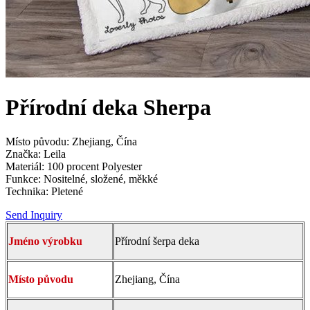
Přírodní deka Sherpa
Místo původu: Zhejiang, Čína
Značka: Leila
Materiál: 100 procent Polyester
Funkce: Nositelné, složené, měkké
Technika: Pletené
Send Inquiry
Jméno výrobku
Přírodní šerpa deka
Místo původu
Zhejiang, Čína